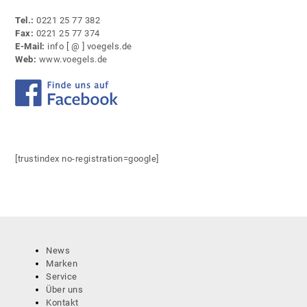
Tel.:
0221 25 77 382
Fax:
0221 25 77 374
E-Mail:
info [ @ ] voegels.de
Web:
www.voegels.de
[trustindex no-registration=google]
News
Marken
Service
Über uns
Kontakt